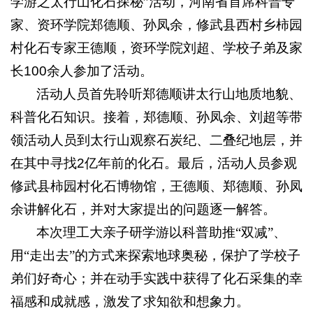
学游之太行山化石探秘”活动，河南省首席科普专
家、资环学院郑德顺、孙凤余，修武县西村乡柿园
村化石专家王德顺，资环学院刘超、学校子弟及家
长
100
余人参加了活动。
活动人员首先聆听郑德顺讲太行山地质地貌、
科普化石知识。接着，郑德顺、孙凤余、刘超等带
领活动人员到太行山观察石炭纪、二叠纪地层，并
在其中寻找
2
亿年前的化石。最后，活动人员参观
修武县柿园村化石博物馆，王德顺、郑德顺、孙凤
余讲解化石，并对大家提出的问题逐一解答。
本次理工大亲子研学游以科普助推“双减”、
用“走出去”的方式来探索地球奥秘，保护了学校子
弟们好奇心；并在动手实践中获得了化石采集的幸
福感和成就感，激发了求知欲和想象力。