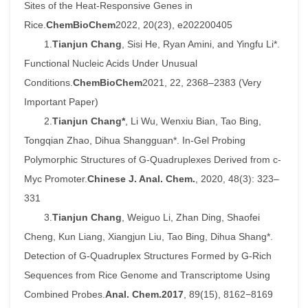
Sites of the Heat-Responsive Genes in
Rice.
ChemBioChem
2022, 20(23), e202200405
1.
Tianjun Chang
, Sisi He, Ryan Amini, and Yingfu Li*.
Functional Nucleic Acids Under Unusual
Conditions.
ChemBioChem
2021, 22, 2368–2383 (Very
Important Paper)
2.
Tianjun Chang*
, Li Wu, Wenxiu Bian, Tao Bing,
Tongqian Zhao, Dihua Shangguan*. In-Gel Probing
Polymorphic Structures of G-Quadruplexes Derived from c-
Myc Promoter.
Chinese J. Anal. Chem.
, 2020, 48(3): 323–
331
3.
Tianjun Chang
, Weiguo Li, Zhan Ding, Shaofei
Cheng, Kun Liang, Xiangjun Liu, Tao Bing, Dihua Shang*.
Detection of G-Quadruplex Structures Formed by G-Rich
Sequences from Rice Genome and Transcriptome Using
Combined Probes.
Anal. Chem.
2017
, 89(15), 8162−8169