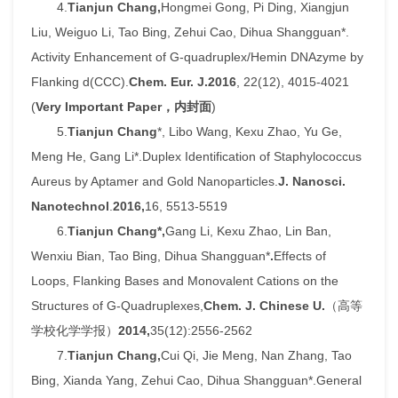
4.
Tianjun Chang,
Hongmei Gong, Pi Ding, Xiangjun
Liu, Weiguo Li, Tao Bing, Zehui Cao, Dihua Shangguan*.
Activity Enhancement of G-quadruplex/Hemin DNAzyme by
Flanking d(CCC).
Chem. Eur. J.
2016
, 22(12), 4015-4021
(
Very Important Paper
，内封面
)
5.
Tianjun Chang
*, Libo Wang, Kexu Zhao, Yu Ge,
Meng He, Gang Li*.Duplex Identification of Staphylococcus
Aureus by Aptamer and Gold Nanoparticles.
J. Nanosci.
Nanotechnol
.
2016,
16, 5513-5519
6.
Tianjun Chang*,
Gang Li, Kexu Zhao, Lin Ban,
Wenxiu Bian, Tao Bing, Dihua Shangguan*
.
Effects of
Loops, Flanking Bases and Monovalent Cations on the
Structures of G-Quadruplexes,
Chem. J. Chinese U.
（高等
学校化学学报）
2014,
35(12):2556-2562
7.
Tianjun Chang,
Cui Qi, Jie Meng, Nan Zhang, Tao
Bing, Xianda Yang, Zehui Cao, Dihua Shangguan*.General