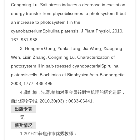
Congming Lu. Salt stress induces a decrease in excitation
energy transfer from phycobilisomes to photosystem II but
an increase to photosystem I in the
cyanobacterium
Spirulina platensis
. J Plant Physiol, 2010,
167: 951-958.
3. Hongmei Gong, Yunlai Tang, Jia Wang, Xiaogang
Wen, Lixin Zhang, Congming Lu. Characterization of
photosystem II in salt-stressed cyanobacterial
Spirulina
platensis
cells. Biochimica et Biophysica Acta-Bioenergetic,
2008, 1777: 488-495.
4.龚红梅，沈野.植物对重金属锌耐性机理的研究进展，
西北植物学报. 2010,30(03)：0633-06441.
出版专著
无
获奖情况
1.2016年获焦作市优秀教师；