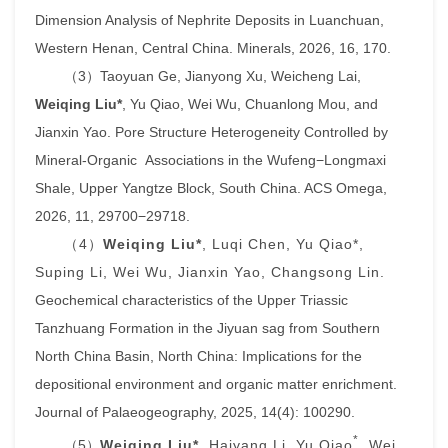
Dimension Analysis of Nephrite Deposits in Luanchuan,
Western Henan, Central China.
Minerals
, 2026, 16, 170.
（
3
）
Taoyuan Ge, Jianyong Xu, Weicheng Lai,
Weiqing Liu*
, Yu Qiao, Wei Wu, Chuanlong Mou, and
Jianxin Yao. Pore Structure Heterogeneity Controlled by
Mineral-Organic Associations in the Wufeng
−
Longmaxi
Shale, Upper Yangtze Block, South China.
ACS Omega
,
2026, 11, 29700
−
29718.
（
4
）
Weiqing Liu*
, Luqi Chen, Yu Qiao*,
Suping Li, Wei Wu, Jianxin Yao, Changsong Lin.
Geochemical characteristics of the Upper Triassic
Tanzhuang Formation in the Jiyuan sag from Southern
North China Basin, North China: Implications for the
depositional environment and organic matter enrichment.
Journal of Palaeogeography
, 2025, 14(4): 100290.
*
（
5
）
Weiqing Liu*
, Haiyang Li, Yu Qiao
, Wei