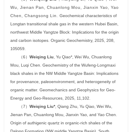
Wu, Jienan Pan, Chuanlong Mou, Jianxin Yao, Yao
Chen, Changsong Lin.
Geochemical characteristics of
Longtan transitional shale gas in the western Hubei Basin,
northwest Middle Yangtze Block: Implications for the origin
and carbon isotopes.
Organic Geochemistry
, 2025, 208,
105059.
（
6
）
Weiqing Liu
, Yu Qiao*, Wei Wu, Chuanlong
Mou, Luqi Chen. Geochemistry of the Wufeng-Longmaxi
black shales in the NW Middle Yangtze Basin: Implications
for provenance, paleoenvironment, and heterogeneity of
organic matter.
Geomechanics and Geophysics for Geo-
Energy and Geo-Resources
, 2025, 11,102.
（
7
）
Weiqing Liu*
, Qiang Zhu, Yu Qiao, Wei Wu,
Jienan Pan, Chuanlong Mou, Jianxin Yao, and Yao Chen.
Origin of authigenic quartz in organic-rich shales of the
Dalong Formation (NW middle Yangtze Basin), South