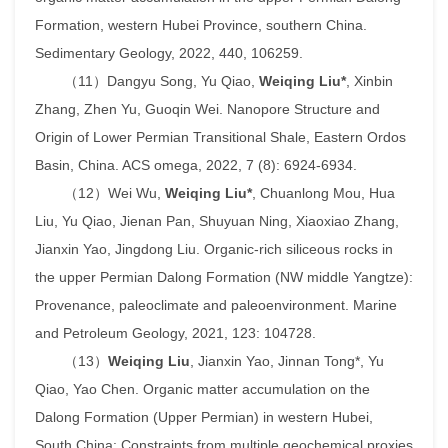
Formation, western Hubei Province, southern China.
Sedimentary Geology
, 2022, 440, 106259.
（
11
）
Dangyu Song, Yu Qiao,
Weiqing Liu*
, Xinbin
Zhang, Zhen Yu, Guoqin Wei. Nanopore Structure and
Origin of Lower Permian Transitional Shale, Eastern Ordos
Basin, China.
ACS omega
, 2022, 7 (8): 6924-6934.
（
12
）
Wei Wu,
Weiqing Liu*
, Chuanlong Mou, Hua
Liu, Yu Qiao, Jienan Pan, Shuyuan Ning, Xiaoxiao Zhang,
Jianxin Yao, Jingdong Liu. Organic-rich
s
iliceous rocks in
the upper Permian Dalong Formation (NW middle Yangtze):
Provenance, paleoclimate and paleoenvironment.
Marine
and Petroleum Geology
, 2021, 123: 104728.
（
13
）
Weiqing Liu
, Jianxin Yao, Jinnan Tong*, Yu
Qiao, Yao Chen. Organic matter accumulation on the
Dalong Formation (Upper Permian) in western Hubei,
South China: Constraints from multiple geochemical proxies