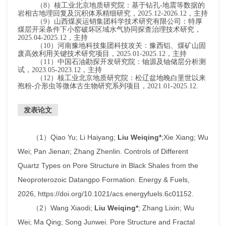
（
8
）核工业北京地质研究院：基于钻孔
-
地震等数据的
岩相古地理回复及沉积体系精细研究，
2025.12-2026.12
，主持
（
9
）山西煤炭运销集团科学技术研究有限公司：特厚
煤层开采条件下小窑破坏区域水气协同探查治理技术研究，
2025.04-2025.12
，主持
（
10
）河南豫地科技集团科技攻关：豫西铝、煤矿山固
废高效利用关键技术研究项目，
2025.01-2025.12
，主持
（
11
）中国石油勘探开发研究院：铀源及铀储层分析测
试，
2023.05-2023.12
，主持
（
12
）核工业北京地质研究院：松辽盆地晚白垩世以来
孢粉
-
介形虫等微体古生物研究系列项目，
2021.01-2025.12.
发表论文
（
1
）
Qiao Yu; Li Haiyang;
Liu Weiqing*
;
Xie Xiang; Wu
Wei; Pan Jienan; Zhang Zhenlin. Controls of Different
Quartz Types on Pore Structure in Black Shales from the
Neoproterozoic Datangpo Formation.
Energy & Fuels
,
2026, https://doi.org/10.1021/acs.energyfuels.6c01152.
（
2
）
Wang Xiaodi;
Liu Weiqing*
; Zhang Lixin; Wu
Wei; Ma Qing; Song Junwei. Pore Structure and Fractal