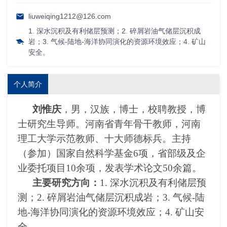
liuweiqing1212@126.com
1. 深水沉积及有利储层预测；2. 碎屑岩油气储层沉积成
岩；3. 气候-陆地-海洋协同演化的资源环境效应；4. 矿山
安全。
个人简介
刘惟庆
，男，汉族，博士，校聘教授，博
士研究生导师。河南省青年骨干教师，河南
理工大学示范教师、十大师德标兵。主持
（参加）国家自然科学基金
6
项，省部级及企
业委托项目
10
余项，发表学术论文
50
余篇。
主要研究方向：
1.
深水沉积及有利储层预
测；
2.
碎屑岩油气储层沉积成岩；
3.
气候
-
陆
地
-
海洋协同演化的资源环境效应；
4.
矿山安
全。