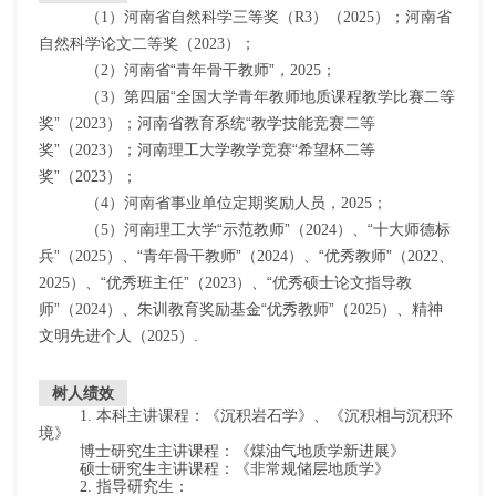
（
1
）河南省自然科学三等奖（
R3
）（
2025
）；河南省
自然科学论文二等奖（
2023
）；
（
2
）河南省“青年骨干教师”，
2025
；
（
3
）第四届“全国大学青年教师地质课程教学比赛二等
奖”（
2023
）；河南省教育系统“教学技能竞赛二等
奖”（
2023
）；河南理工大学教学竞赛“希望杯二等
奖”（
2023
）；
（
4
）河南省事业单位定期奖励人员，
2025
；
（
5
）河南理工大学“示范教师”（
2024
）、“十大师德标
兵”（
2025
）、“青年骨干教师”（
2024
）、“优秀教师”（
2022
、
2025
）、“优秀班主任”（
2023
）、“优秀硕士论文指导教
师”（
2024
）、朱训教育奖励基金“优秀教师”（
2025
）、精神
文明先进个人（
2025
）
.
树人绩效
1.
本科主讲课程：《沉积岩石学》、《沉积相与沉积环
境》
博士研究生主讲课程：《煤油气地质学新进展》
硕士研究生主讲课程：《非常规储层地质学》
2.
指导研究生：