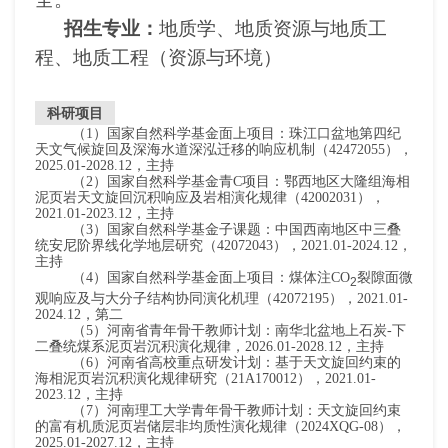
招生专业：
地质学、地质资源与地质工
程、地质工程（资源与环境）
科研项目
（
1
）国家自然科学基金面上项目：珠江口盆地第四纪
天文气候旋回及深海水道深泓迁移的响应机制
（
42472055
），
2025.01-2028.12
，主持
（
2
）国家自然科学基金青
C
项目：
鄂西地区大隆组海相
泥页岩天文旋回沉积响应及岩相演化规律（
42002031
），
2021.01-2023.12
，主持
（
3
）
国家自然科学基金子课题：
中国西南地区中三叠
统安尼阶界线化学地层研究（
42072043
），
2021.01-2024.12
，
主持
（
4
）国家自然科学基金面上项目：煤体注
CO
裂隙面微
2
观响应及与大分子结构协同演化机理（
42072195
），
2021.01-
2024.12
，第二
（
5
）河南省青年骨干教师计划：南华北盆地上石炭
-
下
二叠统煤系泥页岩沉积演化规律，
2026.01-2028.12
，主持
（
6
）河南省高校重点研发计划：基于天文旋回约束的
海相泥页岩沉积演化规律研究（
21A170012
），
2021.01-
2023.12
，主持
（
7
）河南理工大学青年骨干教师计划：天文旋回约束
的富有机质泥页岩储层非均质性演化规律（
2024XQG-08
），
2025.01-2027.12
，主持