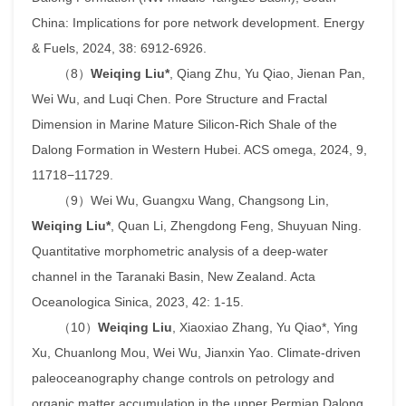
China: Implications for pore network development.
Energy
& Fuels
, 2024, 38: 6912-6926.
（
8
）
Weiqing Liu*
, Qiang Zhu, Yu Qiao, Jienan Pan,
Wei Wu, and Luqi Chen. Pore Structure and Fractal
Dimension in Marine Mature Silicon-Rich Shale of the
Dalong Formation in Western Hubei.
ACS omega
, 2024, 9,
11718−11729.
（
9
）
Wei Wu, Guangxu Wang, Changsong Lin,
Weiqing Liu*
, Quan Li, Zhengdong Feng, Shuyuan Ning.
Quantitative morphometric analysis of a deep-water
channel in the Taranaki Basin, New Zealand.
Acta
Oceanologica Sinica
, 2023, 42: 1-15.
（
10
）
Weiqing Liu
, Xiaoxiao Zhang, Yu Qiao*, Ying
Xu, Chuanlong Mou, Wei Wu, Jianxin Yao. Climate-driven
paleoceanography change controls on petrology and
organic matter accumulation in the upper Permian Dalong