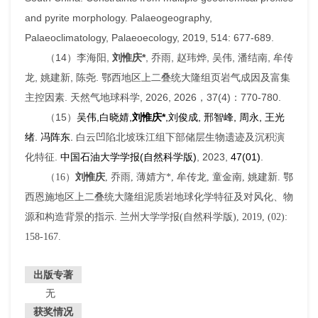
and pyrite morphology.
Palaeogeography,
Palaeoclimatology, Palaeoecology
, 2019, 514: 677-689.
（
14
）李海阳
,
刘惟庆
*
,
乔雨
,
赵玮烨
,
吴伟
,
潘结南
,
牟传
龙
,
姚建新
,
陈尧
.
鄂西地区上二叠统大隆组页岩气成因及富集
主控因素
.
天然气地球科学
, 2026, 2026
，
37(4)
：
770-780.
（
15
）
吴伟
,
白晓婧
,
刘惟庆
*
,
刘俊成
,
邢智峰
,
周永
,
王光
绪
.
冯阵东
.
白云凹陷北坡珠江组下部储层生物遗迹及沉积演
化特征
.
中国石油大学学报
(
自然科学版
)
, 2023,
47(01)
.
（
16
）
刘惟庆
,
乔雨
,
薄婧方
*,
牟传龙
,
童金南
,
姚建新
.
鄂
西恩施地区上二叠统大隆组泥质岩地球化学特征及对风化、物
源和构造背景的指示
.
兰州大学学报
(
自然科学版
), 2019, (02):
158-167.
出版专著
无
获奖情况