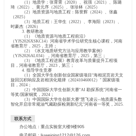
（
1
）地质学：张霄霄（
2020
）、祝强（
2021
）、陈璐
琦（
2022
）、黄元序（
2025
）、张珍林（
2025
）
（
2
）地质资源与地质工程：陈誉辉（
2024
）、张鑫
（
2025
）
（
3
）地质工程：王华生（
2022
）、李海阳（
2023
）、
时豪杰（
2026
）
3.
教研教改
（
1
）《地质资源与地质工程前沿》
（
YJS2026XSKC14
）河南省学术学位研究生核心课程，河南
省教育厅，
2025
，主持；
（
2
）《水文地质研究方法与应用教学案例》
（
YJS2026AL034
），河南省教育厅，
2025
，第三；
（
3
）《地质工程进展》教育改革与质量提升工程项
目，河南省教育厅，
2023
，第三；
4.
指导学生竞赛
（
1
）全国大学生创新创业国家级项目“海相泥页岩天文
旋回沉积响应及岩相演化规律（
202410460012
）”
国家级项
目，
2024
；
（
2
）中国国际大学生创新大赛“
AI
勘探系统”河南省一
等奖
/
国家铜奖，
2024
；
（
3
）中国国际大学生创新大赛“慧飞凌云
--
地质露头数
智化开启非常规油气藏勘探检测新纪元”河南省一等奖，
2025.
联系方式
办公地点：重点实验室大楼9楼905
电子邮箱：liuweiqing1212@126.com