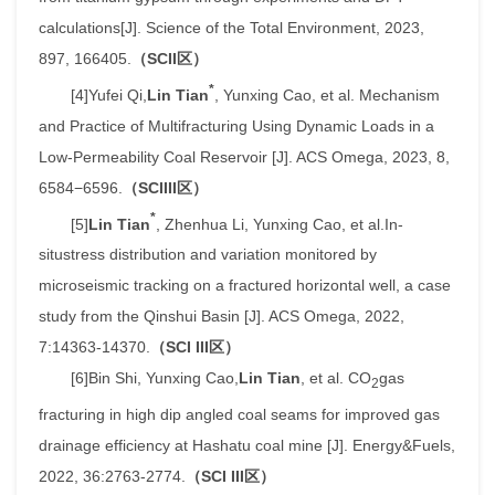
calculations[J]. Science of the Total Environment, 2023,
897, 166405.
（SCI
I区）
*
[4]Yufei Qi,
Lin Tian
, Yunxing Cao, et al. Mechanism
and Practice of Multifracturing Using Dynamic Loads in a
Low-Permeability Coal Reservoir [J]. ACS Omega, 2023, 8,
6584−6596.
（SCI
III区）
*
[5]
Lin Tian
, Zhenhua Li, Yunxing Cao, et al.
In-
situ
stress distribution and variation monitored by
microseismic tracking on a fractured horizontal well, a case
study from the Qinshui Basin [J]. ACS Omega, 2022,
7:14363-14370.
（SCI I
I
I区）
[6]Bin Shi, Yunxing Cao,
Lin Tian
, et al. CO
gas
2
fracturing in high dip angled coal seams for improved gas
drainage efficiency at Hashatu coal mine [J]. Energy&Fuels,
2022, 36:2763-2774.
（SCI I
I
I区）