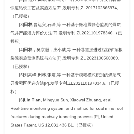
快速钻铣工艺及实施方法[P],发明专利,ZL2017102865974,
（已授权）
[3]
田林
,曹运兴,石玢,等.一种基于微地震静态监测的煤层
气井产能潜力评价方法[P],发明专利,ZL2021101978346.（已
授权）
[4]
田林，
吴京灏，庄小威,等.一种巷道掘进过程煤矿顶板
裂隙实施监测系统与方法[P],发明专利,ZL 2023100560089.
（已授权）
[5]刘高峰,
田林
,张震,等.一种基于模糊模式识别的煤层气
开发靶区优选方法[P],发明专利,ZL202110197834.6.（已授
权）
[6]
Lin Tian
, Mingyue Sun, Xiaowei Zhuang, et al.
Real-time monitoring system and method for coal mine roof
fractures during roadway tunneling process [P], United
States Patent, US 12,031,436 B1.（已授权）