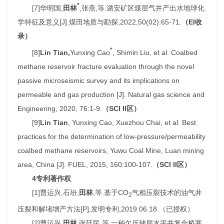
*
[7]华明国,
田林
,张燕,等.潞安矿区煤层气井产出水地球化
学特征及意义[J].煤田地质与勘探,2022,50(02):65-71.
（EI收
录）
*
[8]
Lin Tian,
Yunxing Cao
, Shimin Liu, et al. Coalbed
methane reservoir fracture evaluation through the novel
passive microseismic survey and its implications on
permeable and gas production [J]. Natural gas science and
Engineering, 2020, 76:1-9.
（SCI II区）
[9]
Lin Tian
, Yunxing Cao, Xuezhou Chai, et al. Best
practices for the determination of low-pressure/permeability
coalbed methane reservoirs, Yuwu Coal Mine, Luan mining
area, China [J]. FUEL, 2015, 160:100-107.
（SCI II区）
4专利著作权
[1]曹运兴,石玢,
田林
,等.基于CO
气相压裂技术的油气井
2
压裂和解堵增产方法[P],发明专利,2019.06.18.（已授权）
[2]曹运兴,
田林
,张廷民,等.一种欠压储层水平井复合桥塞