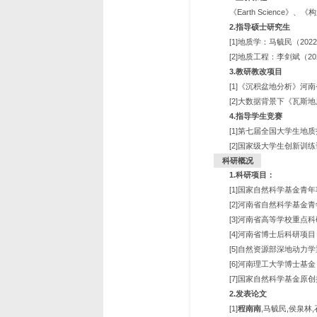
《Earth Scienc
2
.
指导硕士研究生
[1]地质学：马毓民（202
[2]地质工程：李剑斌（20
3
.
教研教改项目
[1]《沉积盆地分析》河
[2]大数据背景下《瓦斯
4.
指导学生竞赛
[1]第七届全国大学生地
[2]
国家级大学生创新训练
科研概况
1.
科研
项目：
[1]国家自然科学基金青年
[2]河南省自然科学基金青
[3]河南省高等学校重点科
[4]河南省博士后科研项目
[5]自然资源部深地动力学
[6]河南理工大学博士基金
[7]国家自然科学基金原创
2.发表论文
[1]
程南南
,马毓民,侯泉林