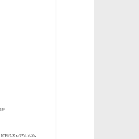
主持
约.岩石学报, 2025,