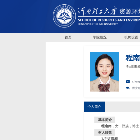
首页
学院概况
机构设置
程南
博士|副教
cheng
煤变
个人简介
基本简介
程南南
，女，汉族，博士，
树人绩效
1
.
主讲课程