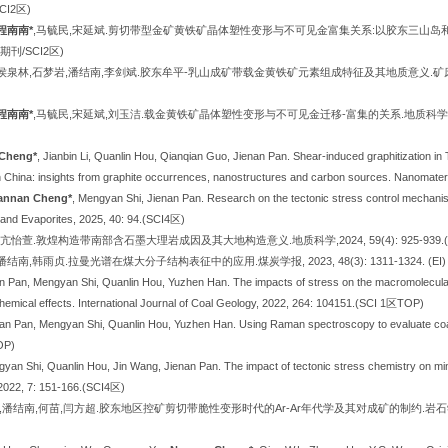
SCI2区)
程南南*
,马毓民,宋延斌.剪切带型金矿黄铁矿晶体塑性变形与不可见金富集关系:以胶东三山岛和
领军期刊/SCI2区)
侯泉林,石梦岩,潘结南,李剑斌.胶东牟平-乳山成矿带载金黄铁矿元素组成特征及其地质意义.矿床地质, 2025
程南南*
,马毓民,宋延斌,刘玉洁.载金黄铁矿晶体塑性变形与不可见金迁移-富集的关系.地质科学, 2025, 6
Cheng*
, Jianbin Li, Quanlin Hou, Qianqian Guo, Jienan Pan. Shear-induced graphitization i
n China: insights from graphite occurrences, nanostructures and carbon sources. Nanomater
annan Cheng*
, Mengyan Shi, Jienan Pan. Research on the tectonic stress control mechanism
and Evaporites, 2025, 40: 94.(SCI4区)
,亢怡萱.敦煌构造带南部含石墨大理岩成因及其大地构造意义.地质科学,2024, 59(4): 925-939.(
结南,韩雨贞.拉曼光谱在煤大分子结构表征中的应用.煤炭学报, 2023, 48(3): 1311-1324. (EI)
an Pan, Mengyan Shi, Quanlin Hou, Yuzhen Han. The impacts of stress on the macromolecular 
hemical effects. International Journal of Coal Geology, 2022, 264: 104151.(SCI 1区TOP)
nan Pan, Mengyan Shi, Quanlin Hou, Yuzhen Han. Using Raman spectroscopy to evaluate coal
OP)
gyan Shi, Quanlin Hou, Jin Wang, Jienan Pan. The impact of tectonic stress chemistry on min
 2022, 7: 151-166.(SCI4区)
,潘结南,何苗,闫方超.胶东地区控矿剪切带脆性变形时代的Ar-Ar年代学及其对成矿的制约.岩石学报, 2021