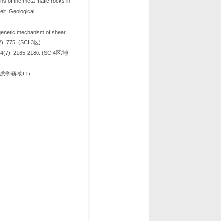
ns of the meta-mafic rocks in
lt. Geological
 genetic mechanism of shear
2): 775. (SCI 3区)
165-2180. (SCI4区/地
地质学领域T1)