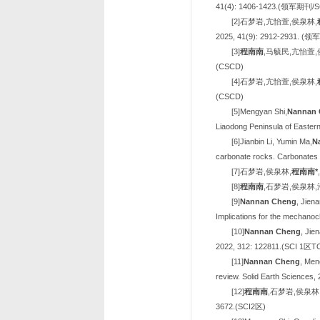
41(4): 1406-1423.(领军期刊/
[2]石梦岩,亢怡萱,侯泉林,
2025, 41(9): 2912-2931. (
[3]
程南南
,马毓民,亢怡萱,
(CSCD)
[4]石梦岩,亢怡萱,侯泉林,
(CSCD)
[5]Mengyan Shi,
Nannan 
Liaodong Peninsula of Easter
[6]Jianbin Li, Yumin Ma,
N
carbonate rocks. Carbonates 
[7]石梦岩,侯泉林,
程南南*
[8]
程南南
,石梦岩,侯泉林,潘
[9]
Nannan Cheng
, Jien
Implications for the mechanoc
[10]
Nannan Cheng
, Jie
2022, 312: 122811.(SCI 1区T
[11]
Nannan Cheng
, Men
review. Solid Earth Sciences,
[12]
程南南
,石梦岩,侯泉林
3672.(SCI2区)