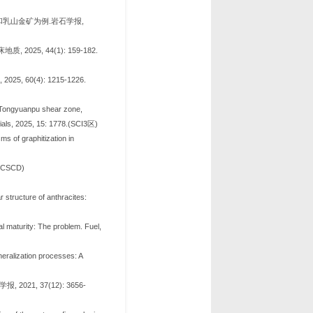
乳山金矿为例.岩石学报,
, 44(1): 159-182.
0(4): 1215-1226.
n Tongyuanpu shear zone,
ials, 2025, 15: 1778.(SCI3区)
s of graphitization in
CSCD)
structure of anthracites:
 maturity: The problem. Fuel,
eralization processes: A
, 37(12): 3656-