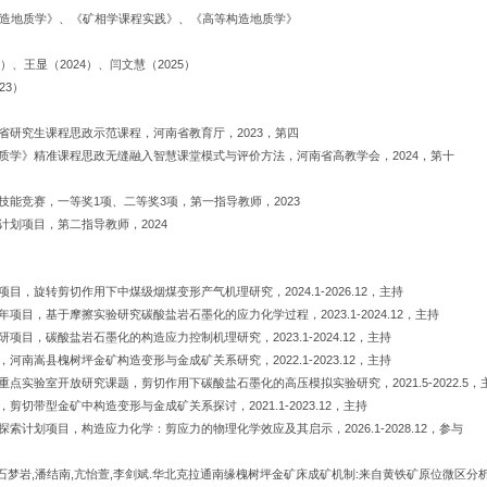
e》、《构造地质学》、《矿相学课程实践》、《高等构造地质学》
2）、王显（2024）、闫文慧（2025）
23）
南省研究生课程思政示范课程，河南省教育厅，2023，第四
地质学》精准课程思政无缝融入智慧课堂模式与评价方法，河南省高教学会，2024，第十
质技能竞赛，一等奖1项、二等奖3项，第一指导教师，2023
计划项目，第二指导教师，2024
项目，旋转剪切作用下中煤级烟煤变形产气机理研究，2024.1-2026.12，主持
年项目，基于摩擦实验研究碳酸盐岩石墨化的应力化学过程，2023.1-2024.12，主持
研项目，碳酸盐岩石墨化的构造应力控制机理研究，2023.1-2024.12，主持
，河南嵩县槐树坪金矿构造变形与金成矿关系研究，2022.1-2023.12，主持
重点实验室开放研究课题，剪切作用下碳酸盐石墨化的高压模拟实验研究，2021.5-2022.5，
，剪切带型金矿中构造变形与金成矿关系探讨，2021.1-2023.12，主持
探索计划项目，构造应力化学：剪应力的物理化学效应及其启示，2026.1-2028.12，参与
,石梦岩,潘结南,亢怡萱,李剑斌.华北克拉通南缘槐树坪金矿床成矿机制:来自黄铁矿原位微区分析的制