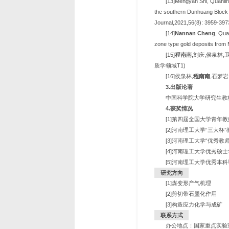
[13]Mengyan Shi, Quanli
the southern Dunhuang Block (
Journal,2021,56(8): 3959-397
[14]
Nannan Cheng
, Qua
zone type gold deposits from 
[15]
程南南
,刘庆,侯泉林,卫
质学领域T1)
[16]侯泉林,
程南南
,石梦岩
3.出版论著
中国科学院大学研究生教材《
4
.
获奖情况
[1]第四届全国大学青年
[2]河南理工大学“三大杯”
[3]河南理工大学“优秀教师
[4]河南理工大学优秀硕士
[5]
河南理工大学优秀本科毕
研究方向
[1]煤变形产气机理
[2]剪切带石墨化作用
[3]
构造应力化学与成矿
联系方式
办公地点：国家重点实验室