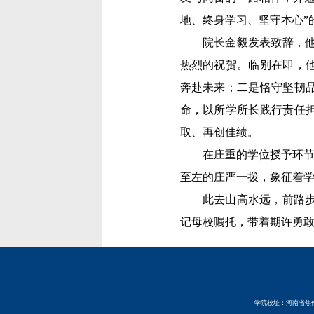
地、终身学习、坚守本心”
院长金毅发表致辞，他
热烈的祝贺。临别在即，
奔赴未来；二是恪守坚韧
命，以所学所长践行责任
取、再创佳绩。
在庄重的学位授予环节
至左的庄严一拨，象征着
此去山高水远，前路
记母校嘱托，带着期许勇
学院校址：河南省焦作市