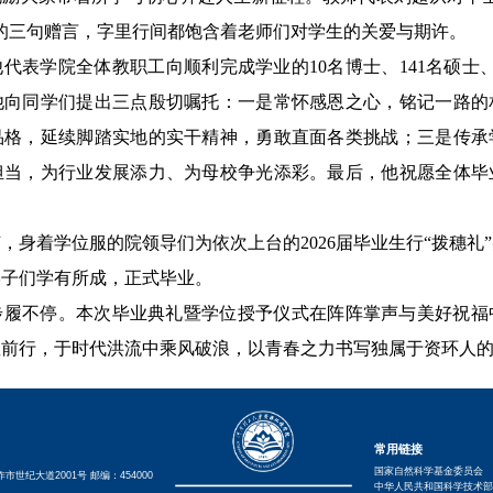
的三句赠言，字里行间都饱含着老师们对学生的关爱与期许。
代表学院全体教职工向顺利完成学业的10名博士、141名硕士、
他向同学们提出三点殷切嘱托：一是常怀感恩之心，铭记一路的
品格，延续脚踏实地的实干精神，勇敢直面各类挑战；三是传承
担当，为行业发展添力、为母校争光添彩。最后，他祝愿全体毕
，身着学位服的院领导们为依次上台的2026届毕业生行“拨穗礼
学子们学有所成，正式毕业。
步履不停。本次毕业典礼暨学位授予仪式在阵阵掌声与美好祝福
敢前行，于时代洪流中乘风破浪，以青春之力书写独属于资环人
常用链接
国家自然科学基金委员会
世纪大道2001号 邮编：454000
中华人民共和国科学技术部