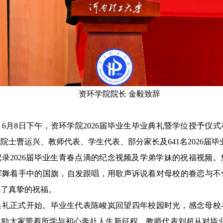
资环学院院长 金毅致辞
6月8日下午，资环学院2026届毕业生毕业典礼暨学位授予仪
院士曹运兴、教师代表、学生代表、部分家长及641名2026届毕
录2026届毕业生青春点滴的纪念视频及学弟学妹的祝福视频
挥舞着手中的国旗，自发跟唱，用歌声诉说着对母校的眷恋与不
上了真挚的祝福。
典礼正式开始。毕业生代表陈峻岚回望四年校园时光，感念母校
勉励大家带着所学与初心奔赴人生新征程。教师代表刘超从对毕业