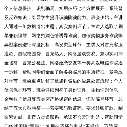
个人信息保护、识别骗局、实用技巧七个方面展开，系统普
及反诈知识，引导学生提升识骗防骗能力。班会伊始，主讲
人通过一组数据引出主题；真实案例环节，主讲人选取了刷
单兼职陷阱、网络招嫖色情诱导诈骗、虚假购物服务诈骗等
典型案例进行深度剖析；高发类型环节，主讲人对冒充客服
退款、虚假校园贷、冒充熟人、网络游戏交易、兼职实习押
金陷阱、冒充公检法、网络婚恋交友等十类高发电信诈骗逐
一拆解，帮助同学们全面了解各类骗局的本质特征；紧急应
对环节，班会重点讲解了遭遇诈骗后的应急处置流程；个人
信息保护环节，班会详细列举了身份证件、生物识别信息、
金融账户信息等五类需严格保密的信息；识别骗局环节，总
结了五大典型特征——索要密码验证码、要求转账汇款、制
造紧迫感、非官方渠道联系、承诺不合常理利益，帮助同学
们练就识骗“慧眼”；实用技巧环节则从“不轻信、不透露、